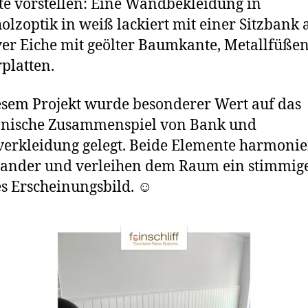
te vorstellen: Eine Wandbekleidung in
holzoptik in weiß lackiert mit einer Sitzbank 
er Eiche mit geölter Baumkante, Metallfüße
rplatten.
esem Projekt wurde besonderer Wert auf das
nische Zusammenspiel von Bank und
rkleidung gelegt. Beide Elemente harmoni
nander und verleihen dem Raum ein stimmig
es Erscheinungsbild. ☺