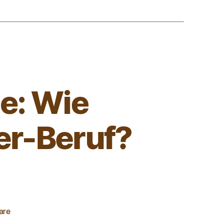
de: Wie
ler-Beruf?
are