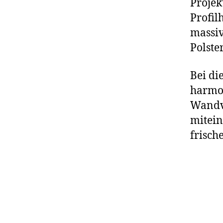
Projek
Profil
massiv
Polste
Bei di
harmo
Wandve
mitei
frisch