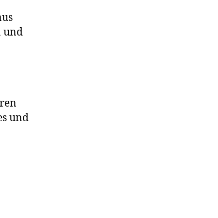
aus
n und
eren
es und