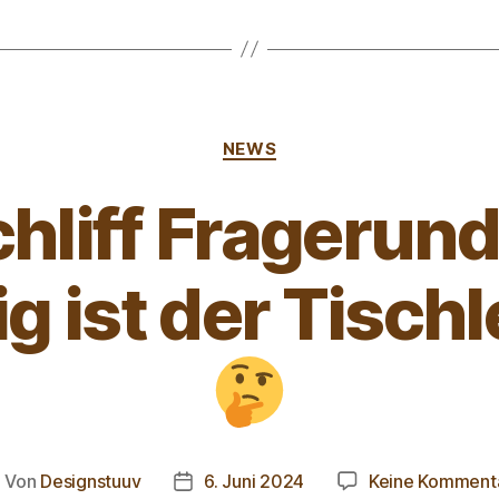
NEWS
hliff Fragerun
g ist der Tisch
Von
Designstuuv
6. Juni 2024
Keine Komment