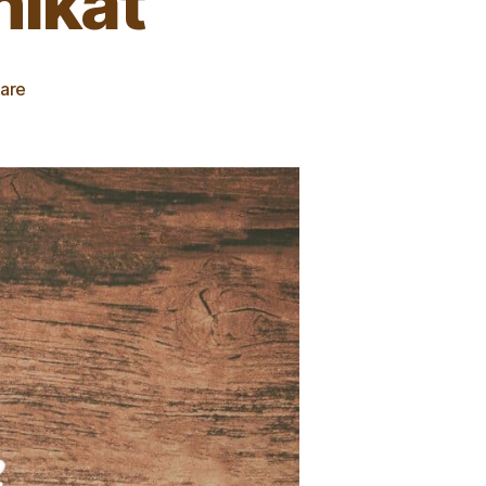
nikat
are