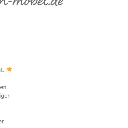
gt.
ren
igen
er