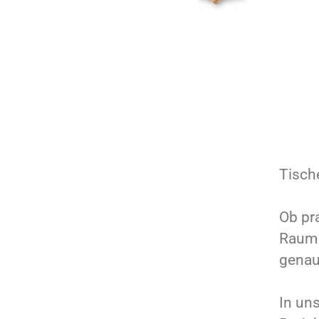
Tische
Ob pr
Raum 
genau
In un