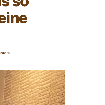
s so
seine
ntare