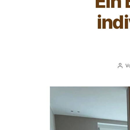
Ein
indi
V