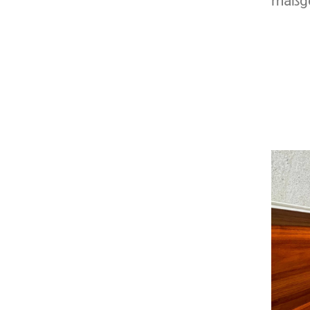
maßge