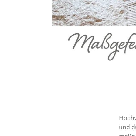
Hochw
und d